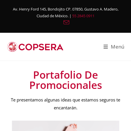
Av. Henry Ford 145, Bondojito CP. 07850, Gustavo A. Madero,
Ciudad de México. |
55 2845 0911
Menú
Portafolio De
Promocionales
Te presentamos algunas ideas que estamos seguros te
encantarán.